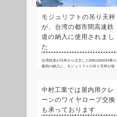
モジュリフトの吊り天秤
が、台湾の都市間高速鉄
道の納入に使用されまし
た
台湾鉄道が日本から注文したEMU3000列車の
最初の納入に、モジュリフトの吊り天秤が使
用されました。 中国運輸省によると、年末ま
でにテストが完了した後、 来年早々にも11本
の新しい都市間列車が東部幹線で運行される
中村工業では屋内用クレ
とのこと …
ーンのワイヤロープ交換
も承っております