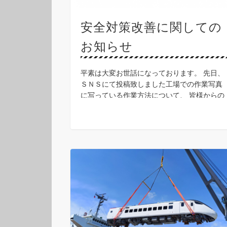
安全対策改善に関しての
お知らせ
平素は大変お世話になっております。 先日、
ＳＮＳにて投稿致しました工場での作業写真
に写っている作業方法について、 皆様からの
ご指摘、誠に感謝しております。ありがとう
ございました。 ご指摘頂いた点については、
真摯に受け止め …