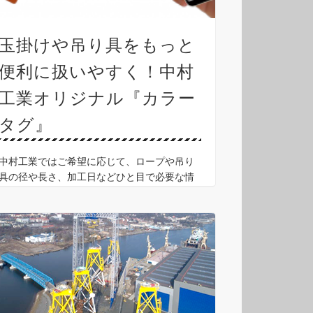
玉掛けや吊り具をもっと
便利に扱いやすく！中村
工業オリジナル『カラー
タグ』
中村工業ではご希望に応じて、ロープや吊り
具の径や長さ、加工日などひと目で必要な情
報がわかるよう、情報を印刷したタグを取り
付けています！ さらにQRコードを読み込む
ことで、吊り角度別の破断荷重などの一覧を
その場で確認できる …