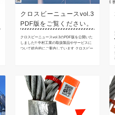
クロスビーニュースvol.3
PDF版をご覧ください。
クロスビーニュースvol.3のPDF版を公開いた
しました!! 中村工業の取扱製品やサービスに
ついて総合的にご案内しています クロスビー
製品の刻印の見方、世界初モジュラー式吊り
天秤の紹介と豊富な使用実績、東京製綱の新
製品「 …