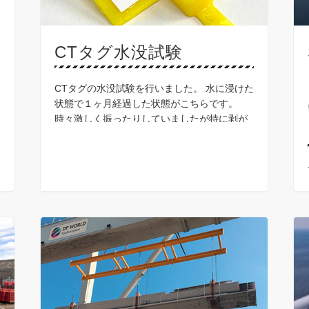
CTタグ水没試験
CTタグの水没試験を行いました。 水に浸けた
状態で１ヶ月経過した状態がこちらです。
時々激しく振ったりしていましたが特に剥が
れも無く、印字も問題ありません。タオルで
拭いてもほぼ変化なしでした。 CTタグは湿度
の高いところ …