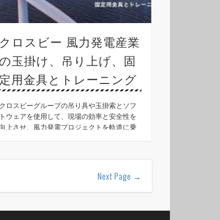
クロスビー 風力発電産業
の玉掛け、吊り上げ、固
定用金具とトレーニング
クロスビーグループの吊り具や玉掛索とソフ
トウェアを使用して、現場の効率と安全性を
向上させ、風力発電プロジェクトを軌道に乗
せます。 必要な製品が必要な時に在庫を確保
した世界中の3000以上の代理店を通して入手
できます。 広 …
Next Page →