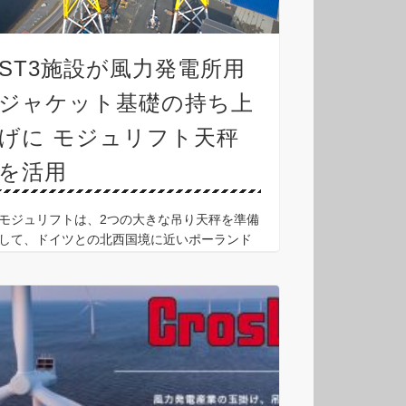
ST3施設が風力発電所用
ジャケット基礎の持ち上
げに モジュリフト天秤
を活用
モジュリフトは、2つの大きな吊り天秤を準備
して、ドイツとの北西国境に近いポーランド
のシュチェチンで、ST3洋上専用波止場に停
泊する船舶に、20基の風力発電所用ジャケッ
ト基礎を積み込む吊り具を完成させました。
このジャケッ …