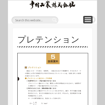
ワイ
ONLINE SHOP
WIREROPE
MODULIFT
CONTACT
CORPORATE
PRODUCT
ワイヤロープについて
「ロープくん」ECショップ
お問い合わせ
モジュリフト
会社概要
製品
ヤロ
ープ
等重
量物
吊り
プレテンション
上げ
製品
総合
サイ
ト 中
村工
業株
式会
社