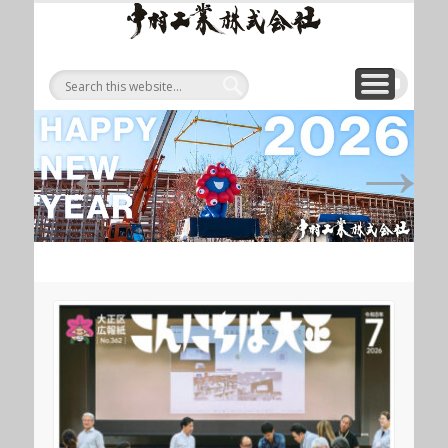
ワイ
ONLINE SHOP
WIREROPE
MODULIFT
CONTACT
CORPORATE
PRODUCT
ワイヤロープについて
「ロープくん」ECショップ
お問い合わせ
モジュリフト
会社概要
製品
ヤロ
ープ
等重
量物
←
→
吊り
上げ
製品
総合
サイ
ト 中
村工
業株
式会
社