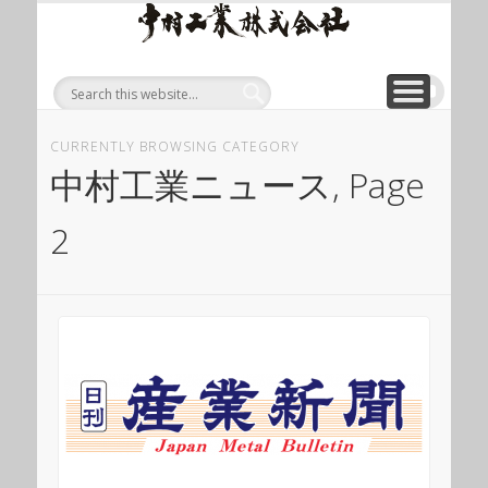
ワイ
ONLINE SHOP
WIREROPE
MODULIFT
CONTACT
CORPORATE
PRODUCT
ワイヤロープについて
「ロープくん」ECショップ
お問い合わせ
モジュリフト
会社概要
製品
ヤロ
ープ
等重
量物
CURRENTLY BROWSING CATEGORY
吊り
中村工業ニュース, Page
上げ
2
製品
総合
サイ
ト 中
村工
業株
式会
社