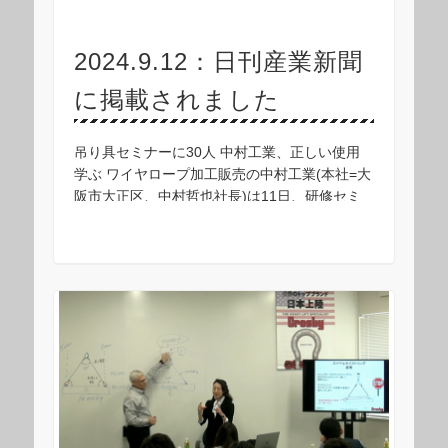
2024.9.12：日刊産業新聞
に掲載されました
吊り具セミナーに30人 中村工業、正しい使用
学ぶ ワイヤロープ加工販売の中村工業(本社=大
阪市大正区、中村哲也社長)は11日、研修セミ
ナー「吊り上げ吊り具の基礎コース」を開催
し、約30人が参加した。世界的吊り具メーカー
で …