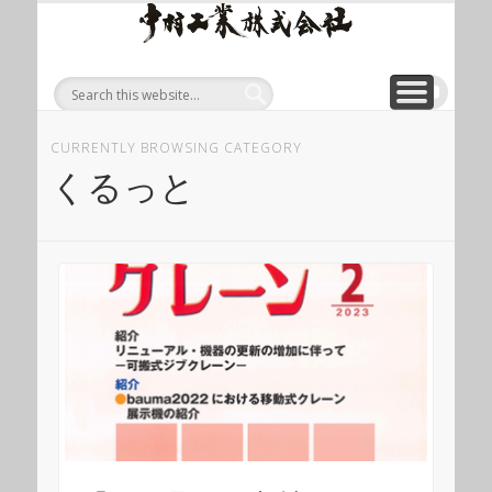
ワイ
ONLINE SHOP
WIREROPE
MODULIFT
CONTACT
CORPORATE
PRODUCT
ワイヤロープについて
「ロープくん」ECショップ
お問い合わせ
モジュリフト
会社概要
製品
ヤロ
ープ
等重
量物
CURRENTLY BROWSING CATEGORY
吊り
くるっと
上げ
製品
総合
サイ
ト 中
村工
業株
式会
社