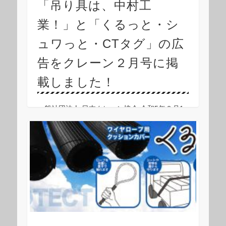
「吊り具は、中村工
業！」と「くるっと・シ
ュワっと・CTタグ」の広
告をクレーン２月号に掲
載しました！
一般社団法人 日本クレーン協会 令和5年２月1
日発行の 月刊誌「クレーン」２月号に「吊り具
は、中村工業！」と「くるっと・シュワっと・
CTタグ」の広告を 見開き2頁にて掲載しまし
た。 ご覧ください。 ■吊り具、商品のお問い
…