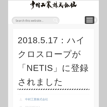
ワイ
ONLINE SHOP
WIREROPE
MODULIFT
CONTACT
CORPORATE
PRODUCT
ワイヤロープについて
「ロープくん」ECショップ
お問い合わせ
モジュリフト
会社概要
製品
ヤロ
ープ
等重
量物
吊り
2018.5.17：ハイ
上げ
製品
クロスロープが
総合
サイ
「NETIS」に登録
ト 中
村工
されました
業株
式会
中村工業株式会社
社