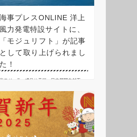
海事プレスONLINE 洋上
風力発電特設サイトに、
「モジュリフト」が記事
として取り上げられまし
た！
◎モジュラー式吊り天秤、日本展開中村工
業、洋上風力発電の重量物吊り上げに対応
https://www.kaijipress.com/news/shipbuilding/
2025/02/190665/ ◎海事プレスONLI …