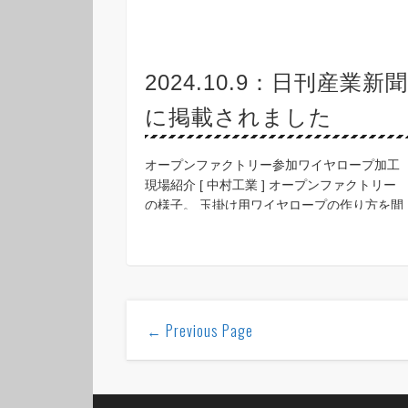
2024.10.9：日刊産業新
に掲載されました
オープンファクトリー参加ワイヤロープ加工
現場紹介 [ 中村工業 ] オープンファクトリー
の様子。 玉掛け用ワイヤロープの作り方を間
近で体感した ワイヤロープ加工販売の中村工
業(本社= 大阪市大正区、中村哲也社長)はこの
ほ …
← Previous Page