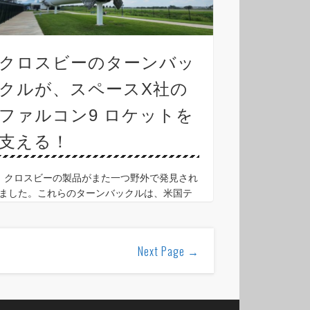
クロスビーのターンバッ
クルが、スペースX社の
ファルコン9 ロケットを
支える！
クロスビーの製品がまた一つ野外で発見され
ました。これらのターンバックルは、米国テ
キサス州ヒューストンのジョンソン宇宙セン
ターに展示されているスペースX社のファルコ
ン9 ロケットを固定するために使われていま
Next Page →
す。 ■クロ …