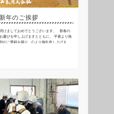
新年のご挨拶
明けましておめでとうございます。 新春の
お慶びを申し上げますとともに、 平素より格
別のご愛顧を賜り 心より御礼申し上げま
す。 本年は巳年、新たな気持ちで社員一同、
一層の精進を重ね、 皆様のご期待にお応えで
きるよう努 …