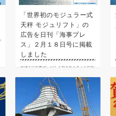
「世界初のモジュラー式
し
天秤 モジュリフト」の
広告を日刊「海事プレ
ス」２月１８日号に掲載
しました
株式会社海事プレス社 令和７年２月１８日発
行の日刊「海事プレス」２月１８日号に「世
界初のモジュラー式天秤 モジュリフト」の広
告を掲載しました。ご覧ください。 ●モジュ
ラー式吊り天秤のお問い合わせはモジュリフ
ト日本代理店 …