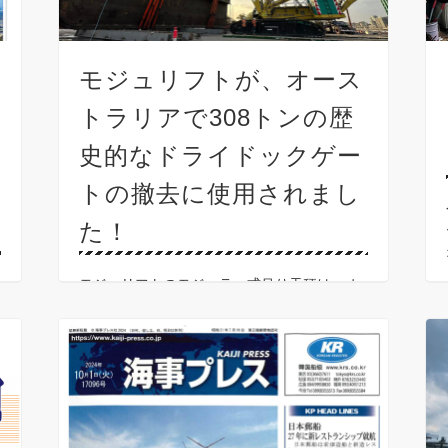
モジュリフトが、オース
トラリアで308トンの歴
史的なドライドックゲー
トの撤去に使用されまし
た！
モジュリフトのモジュラー式吊り天秤は、オ
ーストラリアのブリスベンで重要な役割を果
たしました。そこで Queensland Rigging Hire
Pty 社とその顧客である East Coast Cranes
and …