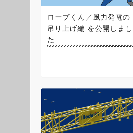
ロープくん／風力発電の
吊り上げ編 を公開しま
た