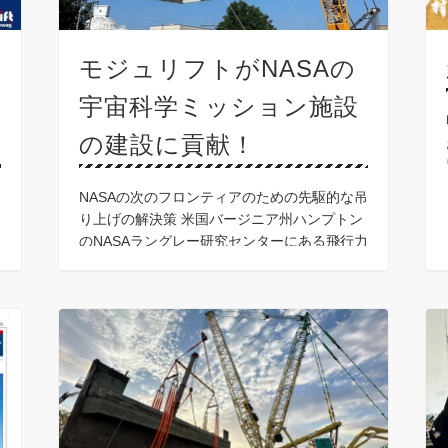
モジュリフトがNASAの
宇宙科学ミッション施設
の建設に貢献！
NASAの次のフロンティアのための先駆的な吊
り上げの解決策 米国バージニア州ハンプトン
のNASAラングレー研究センターにある飛行力
学研究施設 （FDRF）には、120フィート
（36.6m）の垂直風洞があります。この風洞
は …