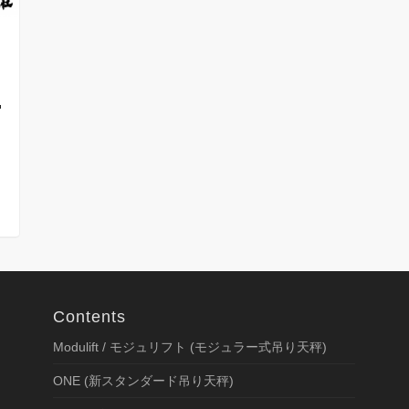
Contents
Modulift / モジュリフト (モジュラー式吊り天秤)
ONE (新スタンダード吊り天秤)