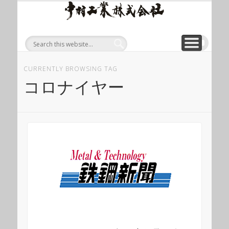
ワイ
ONLINE SHOP
WIREROPE
MODULIFT
CONTACT
CORPORATE
PRODUCT
ワイヤロープについて
「ロープくん」ECショップ
お問い合わせ
モジュリフト
会社概要
製品
ヤロ
ープ
等重
量物
CURRENTLY BROWSING TAG
吊り
コロナイヤー
上げ
製品
総合
サイ
ト 中
村工
業株
式会
社