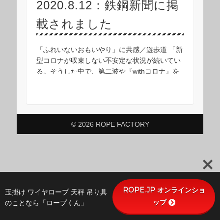
2020.8.12：鉄鋼新聞に掲
載されました
「ふれいないおもいやり」に共感／遊歩道 「新
型コロナが収束しない不安定な状況が続いてい
る。そうした中で、第二波や『withコロナ』を
考えながら当社では新たな商材を取り扱うこと
にした」と話すのは、ワイヤロープの加工販
売、中 …
© 2026 ROPE FACTORY
ROPE.JP オンラインショ
玉掛け ワイヤロープ 天秤 吊り具
ップ
のことなら「ロープくん」