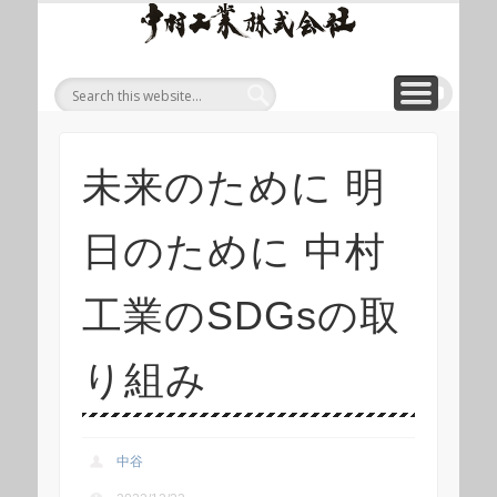
ワイ
ONLINE SHOP
WIREROPE
MODULIFT
CONTACT
CORPORATE
PRODUCT
ワイヤロープについて
「ロープくん」ECショップ
お問い合わせ
モジュリフト
会社概要
製品
ヤロ
ープ
等重
量物
吊り
未来のために 明
上げ
製品
日のために 中村
総合
サイ
工業のSDGsの取
ト 中
村工
り組み
業株
式会
中谷
社