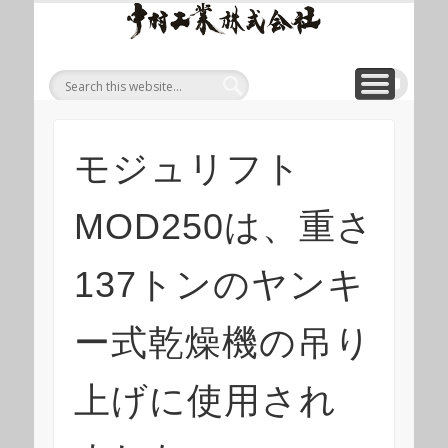
ワイ
ONLINE SHOP
WIREROPE
MODULIFT
CONTACT
CORPORATE
PRODUCT
ワイヤロープについて
「ロープくん」ECショップ
お問い合わせ
モジュリフト
会社概要
製品
ヤロ
ープ
等重
量物
吊り
モジュリフト
上げ
製品
MOD250は、重さ
総合
サイ
137トンのヤンキ
ト 中
村工
ー式乾燥機の吊り
業株
上げに使用され
式会
社