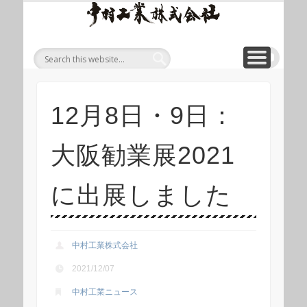
ワイ
ONLINE SHOP
WIREROPE
MODULIFT
CONTACT
CORPORATE
PRODUCT
ワイヤロープについて
「ロープくん」ECショップ
お問い合わせ
モジュリフト
会社概要
製品
ヤロ
ープ
等重
量物
吊り
12月8日・9日：
上げ
製品
大阪勧業展2021
総合
サイ
に出展しました
ト 中
村工
業株
中村工業株式会社
式会
2021/12/07
社
中村工業ニュース