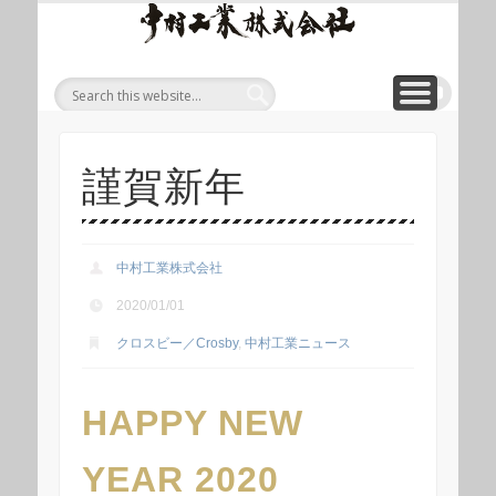
ワイ
ONLINE SHOP
WIREROPE
MODULIFT
CONTACT
CORPORATE
PRODUCT
ワイヤロープについて
「ロープくん」ECショップ
お問い合わせ
モジュリフト
会社概要
製品
ヤロ
ープ
等重
量物
吊り
謹賀新年
上げ
製品
総合
中村工業株式会社
サイ
2020/01/01
ト 中
クロスビー／Crosby
,
中村工業ニュース
村工
業株
HAPPY NEW
式会
社
YEAR 2020