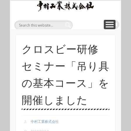
ワイ
ONLINE SHOP
WIREROPE
MODULIFT
CONTACT
CORPORATE
PRODUCT
ワイヤロープについて
「ロープくん」ECショップ
お問い合わせ
モジュリフト
会社概要
製品
ヤロ
ープ
等重
量物
吊り
クロスビー研修
上げ
製品
セミナー「吊り具
総合
サイ
の基本コース」を
ト 中
村工
開催しました
業株
式会
中村工業株式会社
社