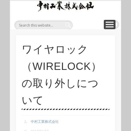
ワイ
ONLINE SHOP
WIREROPE
MODULIFT
CONTACT
CORPORATE
PRODUCT
ワイヤロープについて
「ロープくん」ECショップ
お問い合わせ
モジュリフト
会社概要
製品
ヤロ
ープ
等重
量物
吊り
ワイヤロック
上げ
製品
（WIRELOCK）
総合
サイ
の取り外しにつ
ト 中
村工
いて
業株
式会
中村工業株式会社
社