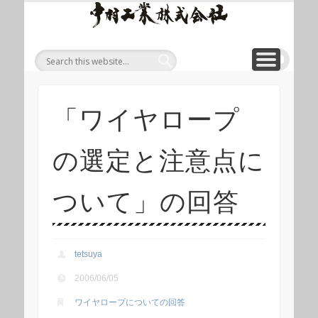
ワイ
ONLINE SHOP
WIREROPE
MODULIFT
CONTACT
CORPORATE
PRODUCT
ワイヤロープについて
「ロープくん」ECショップ
お問い合わせ
モジュリフト
会社概要
製品
ヤロ
ープ
等重
量物
吊り
「ワイヤロープ
上げ
製品
の選定と注意点に
総合
サイ
ついて」の回答
ト 中
村工
業株
tetsuya
式会
2006/06/05
社
ワイヤロープについての回答