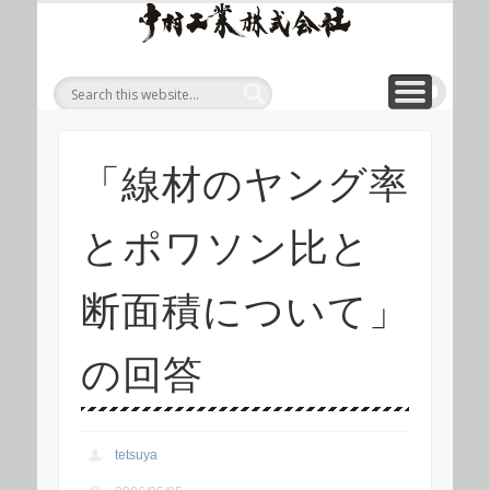
ワイ
ONLINE SHOP
WIREROPE
MODULIFT
CONTACT
CORPORATE
PRODUCT
ワイヤロープについて
「ロープくん」ECショップ
お問い合わせ
モジュリフト
会社概要
製品
ヤロ
ープ
等重
量物
吊り
「線材のヤング率
上げ
製品
とポワソン比と
総合
サイ
断面積について」
ト 中
村工
の回答
業株
式会
tetsuya
社