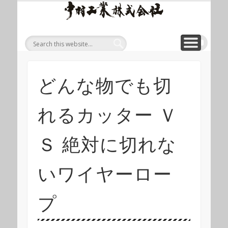
ワイ
ONLINE SHOP
WIREROPE
MODULIFT
CONTACT
CORPORATE
PRODUCT
ワイヤロープについて
「ロープくん」ECショップ
お問い合わせ
モジュリフト
会社概要
製品
ヤロ
ープ
等重
量物
吊り
どんな物でも切
上げ
製品
れるカッター Ｖ
総合
サイ
Ｓ 絶対に切れな
ト 中
村工
いワイヤーロー
業株
プ
式会
社