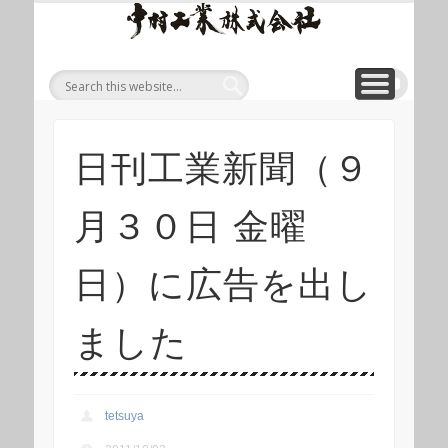
ワイ
ONLINE SHOP
WIREROPE
MODULIFT
CONTACT
CORPORATE
PRODUCT
ワイヤロープについて
「ロープくん」ECショップ
お問い合わせ
モジュリフト
会社概要
製品
ヤロ
ープ
等重
量物
吊り
日刊工業新聞（９
上げ
製品
月３０日 金曜
総合
サイ
日）に広告を出し
ト 中
村工
ました
業株
式会
tetsuya
社