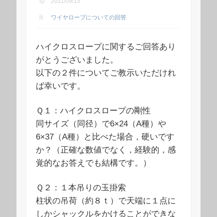
2011/09/15
ワイヤロープについての回答
ハイクロスロープに関するご回答あり
がとうございました。
以下の２件についてご教示いただけれ
ば幸いです。
Ｑ１：ハイクロスロープの剛性
同サイズ（同径）で6×24（A種）や
6×37（A種）と比べた場合，硬いです
か？（正確な数値でなく，経験的，感
覚的なお答えでも結構です。）
Ｑ２：１本吊りの玉掛索
柱状の吊荷（約８ｔ）で天端に１点に
しかシャックルをかけることができな