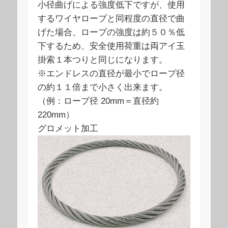
小径曲げによる強度低下ですが、使用
するワイヤロープと同程度の直径で曲
げた場合、ロープの強度は約５０％低
下するため、安全使用荷重は両アイ玉
掛索１本つりと同じになります。
※エンドレスの直径が最小でロープ径
の約１１倍まで小さく出来ます。
（例：ロープ径 20mm＝直径約
220mm）
グロメット加工