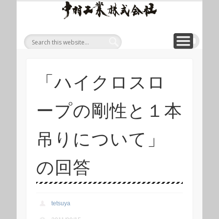
ワイ
ONLINE SHOP
WIREROPE
MODULIFT
CONTACT
CORPORATE
PRODUCT
ワイヤロープについて
「ロープくん」ECショップ
お問い合わせ
モジュリフト
会社概要
製品
ヤロ
ープ
等重
量物
吊り
「ハイクロスロ
上げ
製品
ープの剛性と１本
総合
サイ
吊りについて」
ト 中
村工
の回答
業株
式会
tetsuya
社