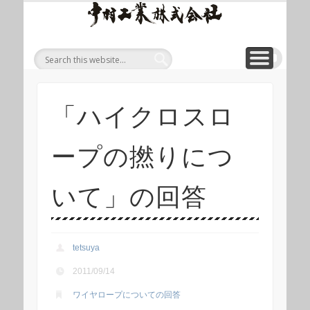
ワイ
ONLINE SHOP
WIREROPE
MODULIFT
CONTACT
CORPORATE
PRODUCT
ワイヤロープについて
「ロープくん」ECショップ
お問い合わせ
モジュリフト
会社概要
製品
ヤロ
ープ
等重
量物
吊り
「ハイクロスロ
上げ
製品
ープの撚りにつ
総合
サイ
いて」の回答
ト 中
村工
業株
tetsuya
式会
2011/09/14
社
ワイヤロープについての回答