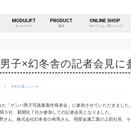
ープ等重量物吊り上げ製品総
MODULIFT
PRODUCT
ONLINE SHOP
モジュリフト
製品
「ロープくん」ECショップ
バ男子×幻冬舎の記者会見
中村工業ニュース
された「ゲンバ男子写真集製作発表会」に参加させていただきました
ビ局５社、新聞社７社が参加しての記者会見となりました。
長の山野さん、株式会社幻冬舎の有馬さん、明星金属工業の上田社長、