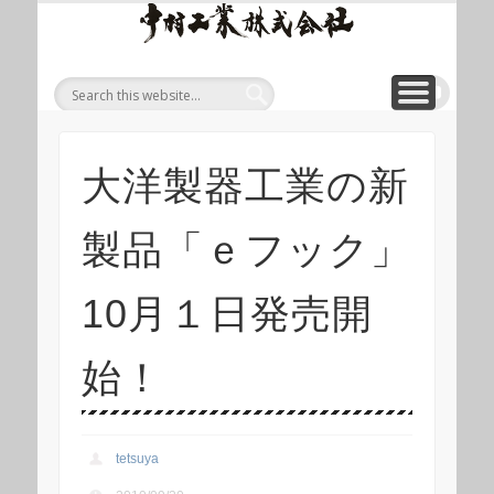
ワイ
ONLINE SHOP
WIREROPE
MODULIFT
CONTACT
CORPORATE
PRODUCT
ワイヤロープについて
「ロープくん」ECショップ
お問い合わせ
モジュリフト
会社概要
製品
ヤロ
ープ
等重
量物
吊り
大洋製器工業の新
上げ
製品
製品「ｅフック」
総合
サイ
10月１日発売開
ト 中
村工
始！
業株
式会
tetsuya
社