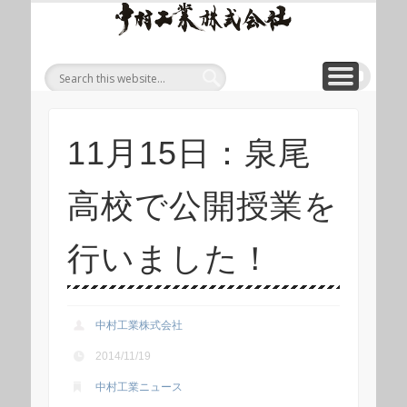
ワイ
ONLINE SHOP
WIREROPE
MODULIFT
CONTACT
CORPORATE
PRODUCT
ワイヤロープについて
「ロープくん」ECショップ
お問い合わせ
モジュリフト
会社概要
製品
ヤロ
ープ
等重
量物
吊り
11月15日：泉尾
上げ
製品
高校で公開授業を
総合
サイ
行いました！
ト 中
村工
業株
中村工業株式会社
式会
2014/11/19
社
中村工業ニュース