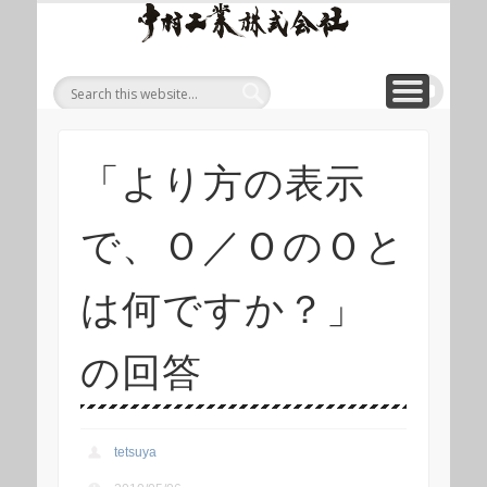
ワイ
ONLINE SHOP
WIREROPE
MODULIFT
CONTACT
CORPORATE
PRODUCT
ワイヤロープについて
「ロープくん」ECショップ
お問い合わせ
モジュリフト
会社概要
製品
ヤロ
ープ
等重
量物
吊り
「より方の表示
上げ
製品
で、Ｏ／ＯのＯと
総合
サイ
は何ですか？」
ト 中
村工
の回答
業株
式会
tetsuya
社