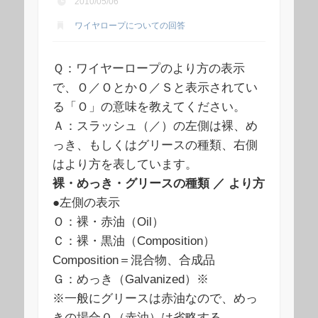
2010/05/06
ワイヤロープについての回答
Ｑ：ワイヤーロープのより方の表示
で、Ｏ／ＯとかＯ／Ｓと表示されてい
る「Ｏ」の意味を教えてください。
Ａ：スラッシュ（／）の左側は裸、め
っき、もしくはグリースの種類、右側
はより方を表しています。
裸・めっき・グリースの種類 ／ より方
●左側の表示
Ｏ：裸・赤油（Oil）
Ｃ：裸・黒油（Composition）
Composition＝混合物、合成品
Ｇ：めっき（Galvanized）※
※一般にグリースは赤油なので、めっ
きの場合０（赤油）は省略する。