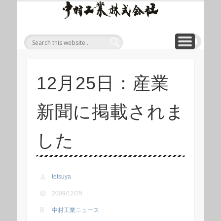
ワイ
ONLINE SHOP
WIREROPE
MODULIFT
CONTACT
CORPORATE
PRODUCT
ワイヤロープについて
「ロープくん」ECショップ
お問い合わせ
モジュリフト
会社概要
製品
ヤロ
ープ
等重
量物
吊り
12月25日：産業
上げ
製品
新聞に掲載されま
総合
サイ
した
ト 中
村工
業株
tetsuya
式会
2009/12/25
社
中村工業ニュース