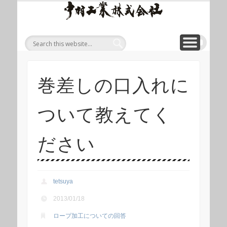
ワイ
ONLINE SHOP
WIREROPE
MODULIFT
CONTACT
CORPORATE
PRODUCT
ワイヤロープについて
「ロープくん」ECショップ
お問い合わせ
モジュリフト
会社概要
製品
ヤロ
ープ
等重
量物
吊り
巻差しの口入れに
上げ
製品
ついて教えてく
総合
サイ
ださい
ト 中
村工
業株
tetsuya
式会
2013/01/18
社
ロープ加工についての回答