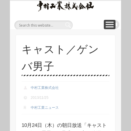
ワイ
ONLINE SHOP
WIREROPE
MODULIFT
CONTACT
CORPORATE
PRODUCT
ワイヤロープについて
「ロープくん」ECショップ
お問い合わせ
モジュリフト
会社概要
製品
ヤロ
ープ
等重
量物
吊り
キャスト／ゲン
上げ
製品
バ男子
総合
サイ
ト 中
中村工業株式会社
村工
2013/11/25
業株
中村工業ニュース
式会
社
10月24日（木）の朝日放送「キャスト