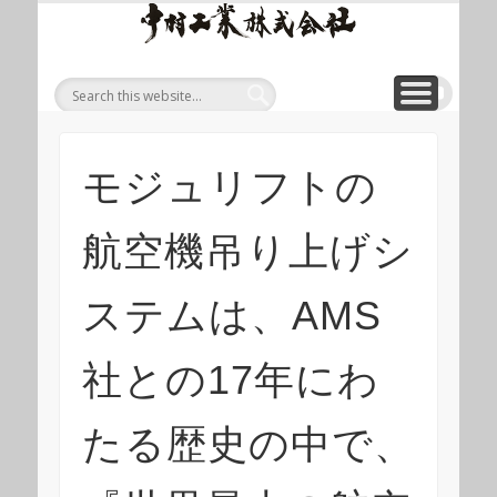
ワイ
ONLINE SHOP
WIREROPE
MODULIFT
CONTACT
CORPORATE
PRODUCT
ワイヤロープについて
「ロープくん」ECショップ
お問い合わせ
モジュリフト
会社概要
製品
ヤロ
ープ
等重
量物
吊り
モジュリフトの
上げ
製品
航空機吊り上げシ
総合
サイ
ステムは、AMS
ト 中
村工
社との17年にわ
業株
たる歴史の中で、
式会
社