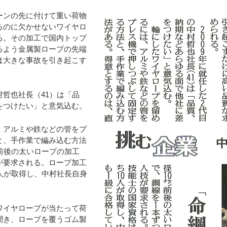
ンの先に付けて重い荷物
るのに欠かせないワイヤロ
る。その加工で国内トップ
るよう金属製ロープの先端
は大きな事故を引き起こす
哲也社長（41）は「品
をつけたい」と意気込む。
、アルミや鉄などの管をプ
と、手作業で編み込む方法
前後の太いロープの加工
が要求される。ロープ加工
人が取得し、中村社長自身
ワイヤロープが当たって荷
聞き、ロープを覆うゴム製