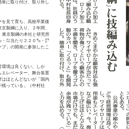
簡単に取り付け、取り外し
中を見て育ち、高校卒業後
東京製綱に入り、２年間、
、東京製綱の本社と研究所
㍉・㍍当たり２２０㌔・㌘
ープ」の開発に参加したこ
営環境は良くない。しか
もエレベーター、舞台装置
げはほとんどないが「国内
が残っている」（中村社