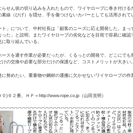
らせん状の切り込みを入れたもので、ワイヤロープに巻き付ける
の素線（ひげ）を隠せ、手を傷つけないカバーとしても活用されて
ート」について、中村社長は「顧客のニーズに応え開発した。まっ
なった」と説明。またワイヤロープの劣化などを目視で容易に確認
充に取り組んでいる。
ホースを通す作業が必要だったが、くるっとの開発で、どこにでも
だけの交換や必要な部分だけの保護など、コストメリットが大きい
発に努めたい。重量物や鋼材の運搬に欠かせないワイヤロープの作
番。ＨＰ＝http://www.rope.co.jp（山田克明）