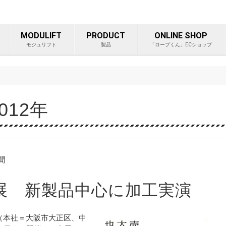
ープ等重量物吊り上げ製品総
MODULIFT
PRODUCT
ONLINE SHOP
モジュリフト
製品
「ロープくん」ECショップ
12年
聞
展 新製品中心に加工実演
本社＝大阪市大正区、中