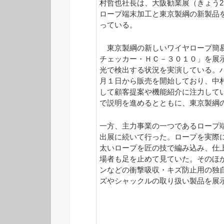
村哲也社長は、大阪勧業展（きょう2
ロープ端末加工と東京製綱の新製品
っている。
東京製綱の新しいワイヤロープ簡易
チェッカー・ＨＣ－３０１０」を展
光で検出する状況を実演している。ハ
月１日から販売を開始しており、中
して顧客提案や機能紹介に注力して
で説明を進めるとともに、東京製綱
一方、主力事業の一つであるロープ
出展に続いて行った。ロープを実際
太いロープを匠の技で編み込み、仕
場者も足を止めて見ていた。そのほ
ンなどの衝撃吸収・キズ防止用の独
ズやシャックルの取り扱い製品を展