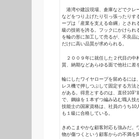
港湾や建設現場、倉庫などでクレー
などをつり上げたり引っ張ったりす
ープは「産業を支える命綱」とされ
級の技術を誇る。フックにかけられ
を輪の形に加工して売るが、不良品
だけに高い品質が求められる。
２００９年に就任した２代目の中村
質、納期などあらゆる面で他社に差
輪にしたワイヤロープを留めるには
レス機で押しつぶして固定する方法
がある。得意とするのは、直径10㌢
で、鋼線を１本ずつ編み込む職人技
技能士の国家資格は、社員のうち10
も１級に合格している。
きめこまやかな顧客対応も強みだ。
物が傷つくという顧客からの不満を