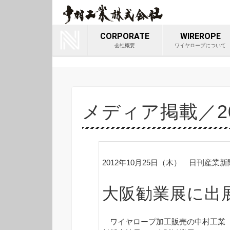
ワイヤロ
Youtube
会社
CORPORATE
WIREROPE
会社概要
ワイヤロープについて
メディア掲載／20
2012年10月25日（木） 日刊産業新
大阪勧業展に出
ワイヤロープ加工販売の中村工業（